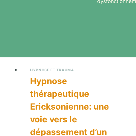
dysfonctionnemen
HYPNOSE ET TRAUMA
Hypnose
thérapeutique
Ericksonienne: une
voie vers le
dépassement d’un