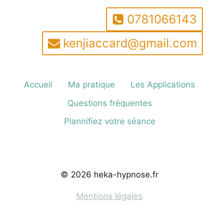
VERS
LE
0781066143
DÉPASSEMENT
D’UN
kenjiaccard@gmail.com
TRAUMATISME
Accueil
Ma pratique
Les Applications
Questions fréquentes
Plannifiez votre séance
© 2026 heka-hypnose.fr
Mentions légales